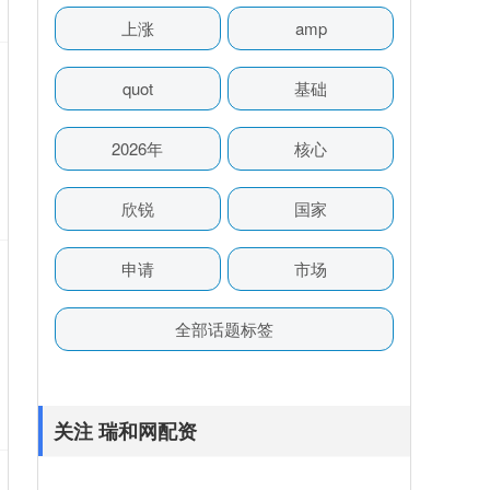
上涨
amp
quot
基础
2026年
核心
欣锐
国家
申请
市场
全部话题标签
关注 瑞和网配资