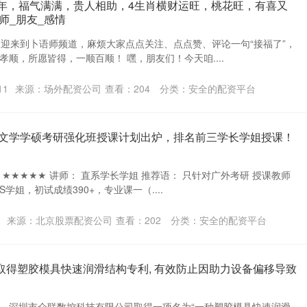
半年，福气满满，贵人相助，4生肖横财运旺，桃花旺，有喜又
师_朋友_感情
 欢迎来到卜语师频道，麻烦大家点点关注、点点赞、评论一句“接福了”，
顺，所愿皆得，一顺百顺！ 嘿，朋友们！今天咱....
11
来源：场外配资公司
查看：
204
分类：
安全的配资平台
广外文学学硕考研强化班授课计划出炉，排名前三学长学姐授课！
： ★★★★★ 讲师： 直系学长学姐 推荐语： 只针对广外考研 授课教师
S学姐，初试成绩390+，专业课一（....
来源：北京股票配资公司
查看：
202
分类：
安全的配资平台
取得塑胶模具快速润滑结构专利, 有效防止因助力设备偏移导致
，深圳市众联数控科技有限公司取得一项名为“一种塑胶模具快速润滑