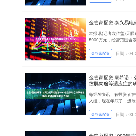
金管家配资 泰兴易电
本报讯(记者袁传玺)天
5000万元，经营范围含
日期：04-
金管家配资
金管家配资 康希诺：
纹肌肉瘤等适应症的
每经AI快讯，有投资者
入组，现在年底了，进展情况
日期：03-
金管家配资
金管家配资 1990