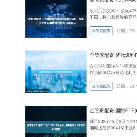
改写后的文本： 公元4
下囚，标志着辉煌的罗马
日期：03-
金管家配资
金管家配资 替代燃料
在全球能源转型与环保政策趋严
作为固体垃圾资源化利用的
日期：03-
金管家配资
金管家配资 国防ETF
截至2025年9月2日 13:
湘电股份(600416)下跌6.