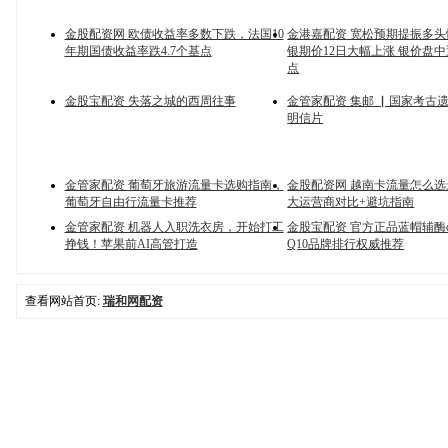
金股配资网 欧债收益率多数下跌，法国10
金港嘉配资 宽松预期提振多头
年期国债收益率跌4.7个基点
银期价12日大幅上涨 银价盘
点
金股宝配资 失落之城的西周往事
金管家配资 集邮 ▏国家考古
明信片
金管家配资 葡萄牙旅游流量卡选购指南，
金股配资网 越南卡流量怎么
葡萄牙自由行流量卡推荐
大运营商对比+避坑指南
金管家配资 机器人入职洗衣房，开始打工
金股宝配资 官方正品蓝帽辅酶q
挣钱！苹果前AI高管打造
Q10品牌排行权威推荐
查看网站首页:
瑞和网配资