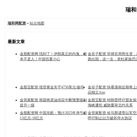
瑞和网
瑞和网配资
»
站点地图
最新文章
金股配资网 找到了！伊朗真正的内鬼，根
金谷子配资 菲律宾局势生变
本不是人！中国也要小心
跑出国，这一去，老杜家族恐
金股宝配资 现货黄金失守4750美元/盎司
金谷子配资 快看漫画近期将上
品独立App
金管家配资 韩国将原油供应中断预警级别
金股宝配资 特朗普呼吁盟友
提升一级
海峡遭拒 威胁重审北约关系
金股配资网 中国东航：预计2025年净亏损
金管家配资 哈马斯谴责以军
13亿元-18亿元
呼吁制止以方破坏停火协议