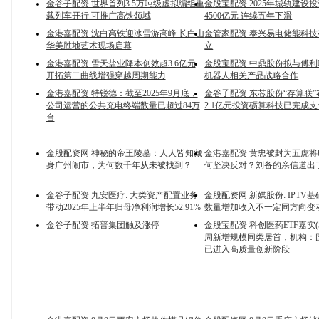
金谷子配资 世界首列3.5万吨级虚拟编组重
金股宝配资 2025年城轨建设
载列车开行 可推广高铁领域
4500亿元 连续五年下滑
金港嘉配资 沈白高铁迎冰雪游高峰 长白山
金管家配资 泰兴易电储能科
华美胜地艺术现场启幕
立
金港嘉配资 雪天盐业降本创效超3.6亿元
金股宝配资 中鼎股份拟与傅
开拓第二曲线增强穿越周期能力
机器人相关产品战略合作
金港嘉配资 特锐德：截至2025年9月底，
金谷子配资 东芯股份“存算联
公司运营的公共充电终端数量已超过84万
2.1亿元投资砺算科技已完成支
台
金股配资网 神秘的帝王陵墓：人人皆知藏
金港嘉配资 黄忠被封为五虎
身广州闹市，为何数千年从未被找到？
何坚决反对？刘备的亲信道出
金谷子配资 九安医疗: 大类资产配置业务
金股配资网 新媒股份: IPTV
带动2025年上半年归母净利润增长52.91%
数量增加收入不一定同方向变
金谷子配资 拓普集团触及涨停
金股宝配资 科创医药ETF嘉实(58
周新增规模同类居首，机构：
已进入高质量创新阶段