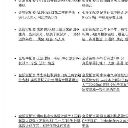
金港嘉配资 8月8日西安市场热作模具钢价
金股配资网 8月8日重庆市场
格稳
格跌20
金管家配资 ALPHABET第二季度营收
金股宝配资 纳斯达克中国金
964.3亿美元 同比增长14%
0.75% 热门中概股多数上涨
金股宝配资 未来100天财运滚滚来的四个
金管家配资 25年下半年，福
生肖，告别月光，钱袋子鼓起来，一路好
相助，4生肖横财运旺，桃花
运到年底！_属猪_机会_马人来
福，点开接运_卜语师_朋友_
金智牛配资 无法理解，考研396分放弃985
金砖策略 平均分高达410+分
复试？_专业_进行_情况
真是学霸扎堆！_人数_英语_
金股宝配资 华宏科技取得多刀剪上剪切组
金股配资网 中科电气申请板
件专利, 实现剪切刀片使用寿命显著增加
制系统专利, 从根本上解决了
人工和经验的开环控制所固有
响应慢和一致性差的问题
金股宝配资 明年起水银体温计禁产！国标
金股配资网 激光雕刻机品牌xTo
起草人辟谣：不是告别“甩一甩”时代 玻璃
GMV破亿，Linkedin年收入
体温计精度高，有环保液体代替汞
美元