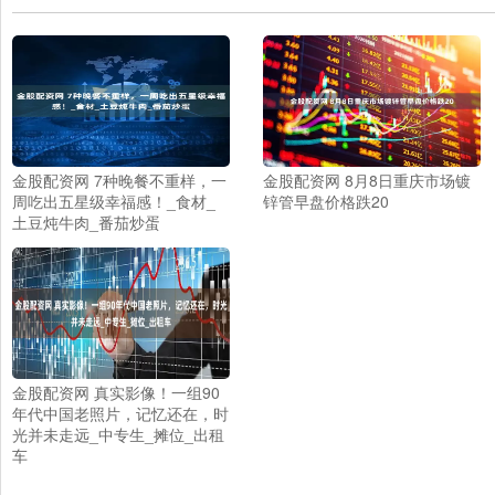
金股配资网 7种晚餐不重样，一
金股配资网 8月8日重庆市场镀
周吃出五星级幸福感！_食材_
锌管早盘价格跌20
土豆炖牛肉_番茄炒蛋
金股配资网 真实影像！一组90
年代中国老照片，记忆还在，时
光并未走远_中专生_摊位_出租
车